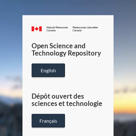
Canada.ca
/
Gouverneme
Open Science and
du
Technology Repository
Canada
English
Dépôt ouvert des
sciences et technologie
Français