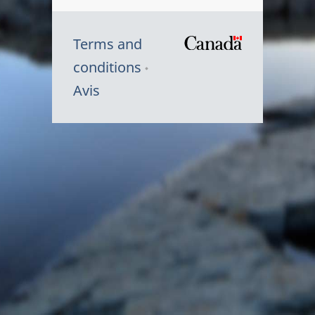
Terms and
/
conditions
Symbole
Avis
du
gouvernem
du
Canada