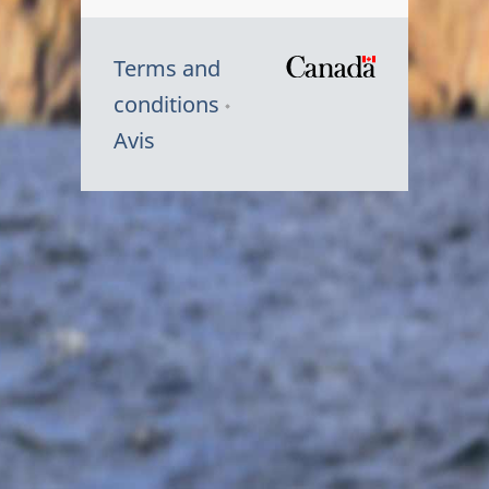
Terms and
/
conditions
Symbole
Avis
du
gouvernem
du
Canada