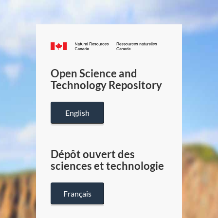
Canada.ca
/
Gouverneme
Open Science and
du
Technology Repository
Canada
English
Dépôt ouvert des
sciences et technologie
Français