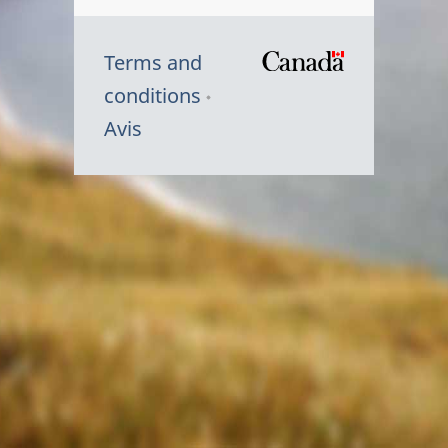
Terms and
/
conditions
Symbole
Avis
du
gouvernem
du
Canada