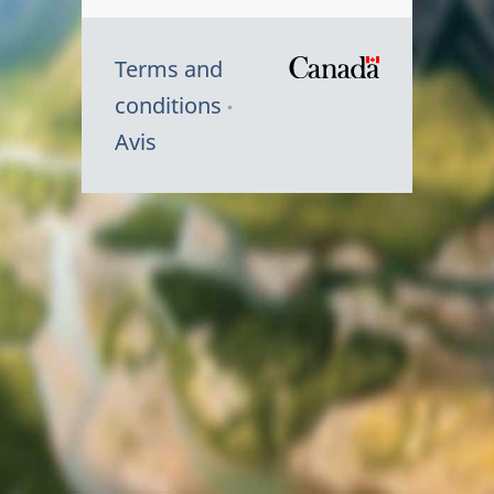
Terms and
/
conditions
Symbole
Avis
du
gouvernem
du
Canada