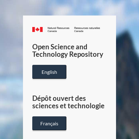
Canada.ca
/
Gouverneme
Open Science and
du
Technology Repository
Canada
English
Dépôt ouvert des
sciences et technologie
Français