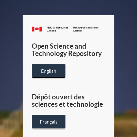
Canada.ca
/
Gouverneme
Open Science and
du
Technology Repository
Canada
English
Dépôt ouvert des
sciences et technologie
Français