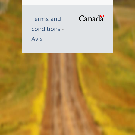
Terms and
/
conditions
Symbole
Avis
du
gouvernem
du
Canada