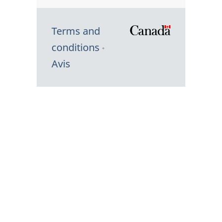
Terms and
/
conditions
Symbole
Avis
du
gouvernem
du
Canada