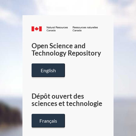
Canada.ca
/
Gouverneme
Open Science and
du
Technology Repository
Canada
English
Dépôt ouvert des
sciences et technologie
Français