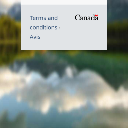
Terms and
/
conditions
Symbole
Avis
du
gouvernem
du
Canada