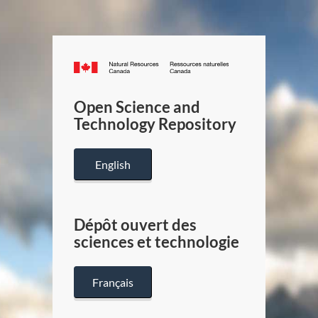
Canada.ca
/
Gouverneme
Open Science and
du
Technology Repository
Canada
English
Dépôt ouvert des
sciences et technologie
Français