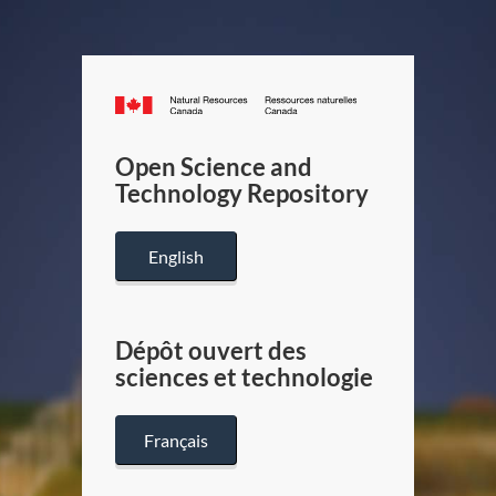
Canada.ca
/
Gouverneme
Open Science and
du
Technology Repository
Canada
English
Dépôt ouvert des
sciences et technologie
Français