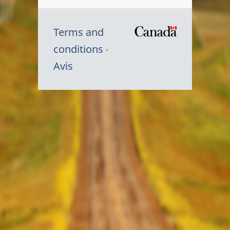
Terms and
/
conditions
Symbole
Avis
du
gouvernem
du
Canada