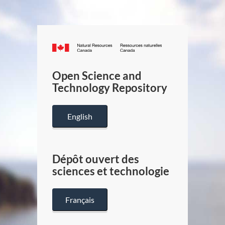
Canada.ca
/
Gouverneme
Open Science and
du
Technology Repository
Canada
English
Dépôt ouvert des
sciences et technologie
Français