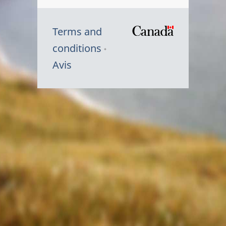
Terms and
/
conditions
Symbole
Avis
du
gouvernem
du
Canada