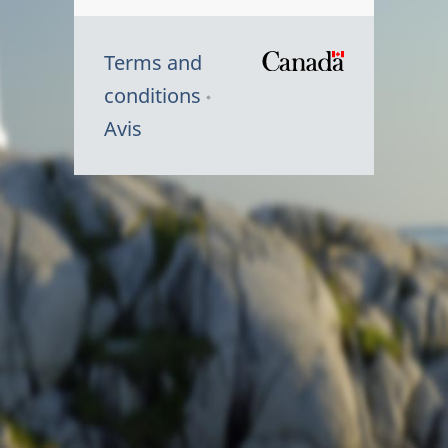
Terms and
/
conditions
Symbole
Avis
du
gouvernem
du
Canada