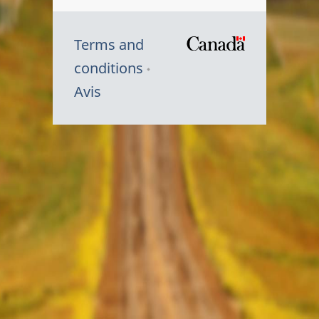
Terms and
/
conditions
Symbole
Avis
du
gouvernem
du
Canada