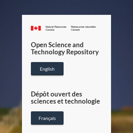
Canada.ca
/
Gouverneme
Open Science and
du
Technology Repository
Canada
English
Dépôt ouvert des
sciences et technologie
Français