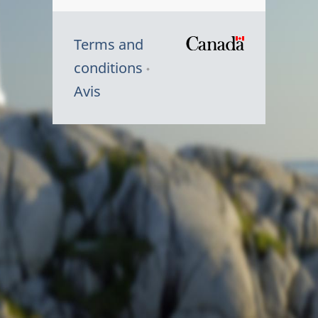
Terms and
/
conditions
Symbole
Avis
du
gouvernem
du
Canada