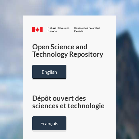
Canada.ca
/
Gouverneme
Open Science and
du
Technology Repository
Canada
English
Dépôt ouvert des
sciences et technologie
Français