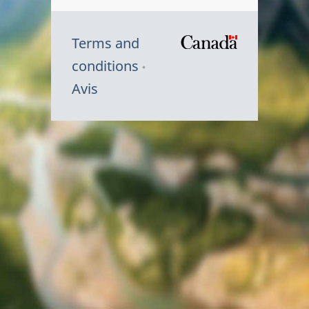
Terms and
/
conditions
Symbole
Avis
du
gouvernem
du
Canada