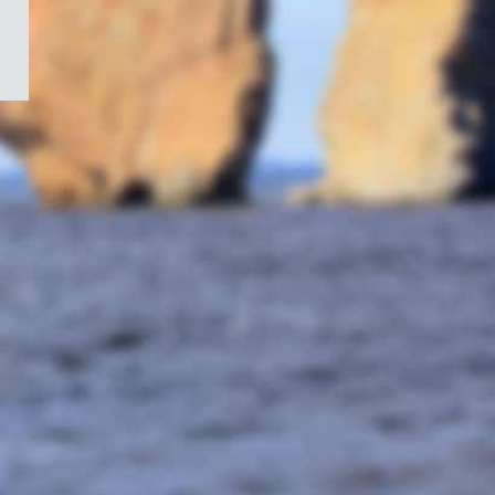
/
Symbole
du
gouvernement
du
Canada