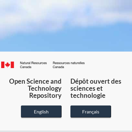
Canada.ca
/
Gouvernement
Open Science and
Dépôt ouvert des
du
Technology
sciences et
Canada
Repository
technologie
English
Français