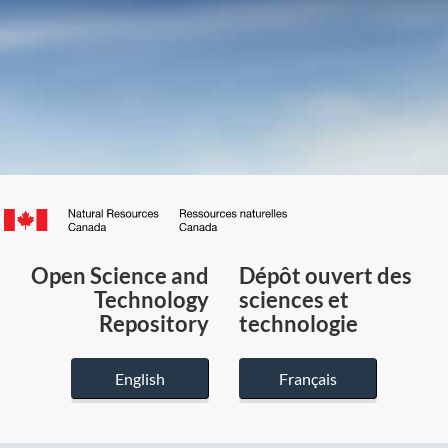
Canada.ca
/
Gouvernement
Open Science and
Dépôt ouvert des
du
Technology
sciences et
Canada
Repository
technologie
English
Français