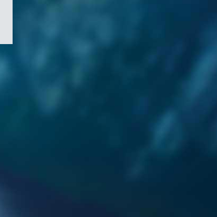
/
Symbole
du
gouvernement
du
Canada