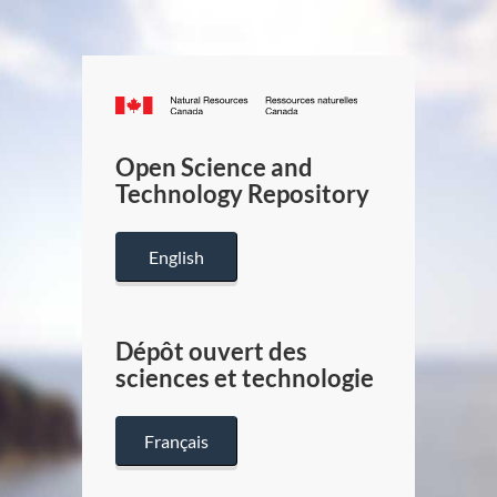
Canada.ca
/
Gouverneme
Open Science and
du
Technology Repository
Canada
English
Dépôt ouvert des
sciences et technologie
Français