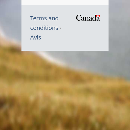
Terms and
/
conditions
Symbole
Avis
du
gouvernem
du
Canada