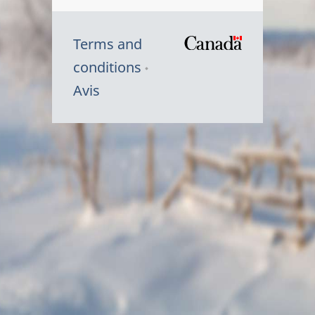
Terms and
/
conditions
Symbole
Avis
du
gouvernem
du
Canada