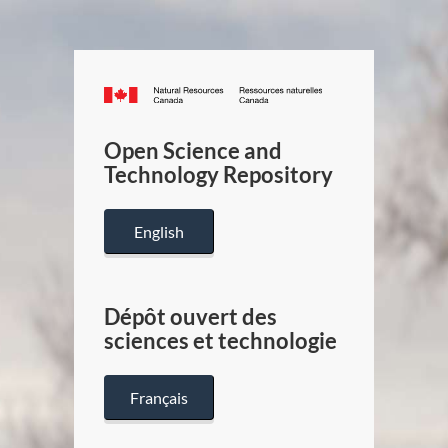
Canada.ca
/
Gouverneme
Open Science and
du
Technology Repository
Canada
English
Dépôt ouvert des
sciences et technologie
Français