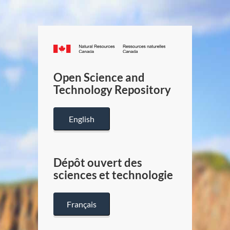
Canada.ca
/
Gouverneme
Open Science and
du
Technology Repository
Canada
English
Dépôt ouvert des
sciences et technologie
Français