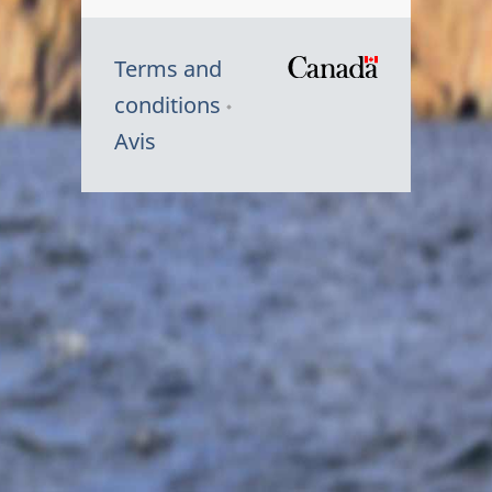
Terms and
/
conditions
Symbole
Avis
du
gouvernem
du
Canada