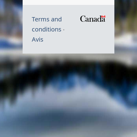
Terms and
/
conditions
Symbole
Avis
du
gouvernem
du
Canada