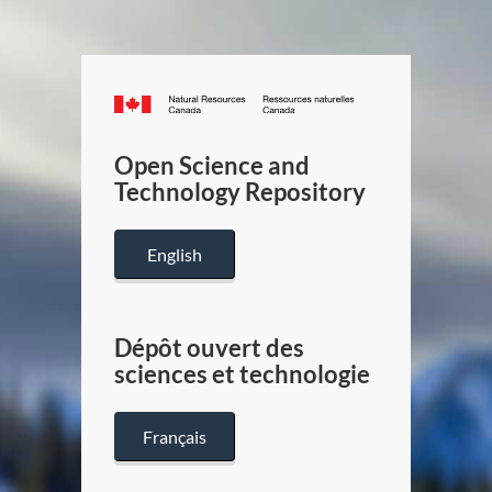
Canada.ca
/
Gouverneme
Open Science and
du
Technology Repository
Canada
English
Dépôt ouvert des
sciences et technologie
Français