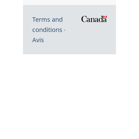
Terms and
/
conditions
Symbole
Avis
du
gouvernem
du
Canada