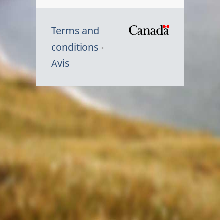
Terms and
/
conditions
Symbole
Avis
du
gouvernem
du
Canada