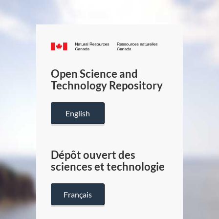
Canada.ca
/
Gouverneme
Open Science and
du
Technology Repository
Canada
English
Dépôt ouvert des
sciences et technologie
Français