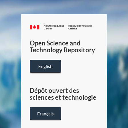
Canada.ca
/
Gouverneme
Open Science and
du
Technology Repository
Canada
English
Dépôt ouvert des
sciences et technologie
Français