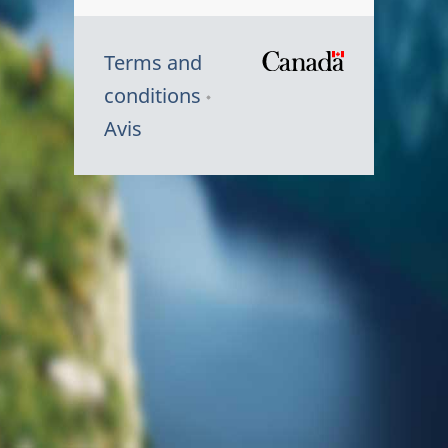
Terms and
/
conditions
Symbole
Avis
du
gouvernem
du
Canada