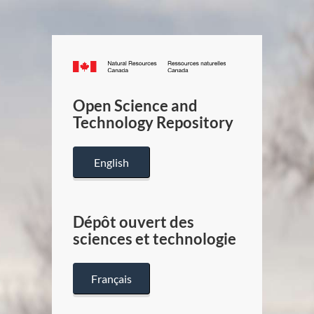
Canada.ca
/
Gouverneme
Open Science and
du
Technology Repository
Canada
English
Dépôt ouvert des
sciences et technologie
Français