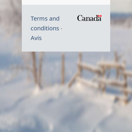
Terms and
/
conditions
Symbole
Avis
du
gouvernem
du
Canada