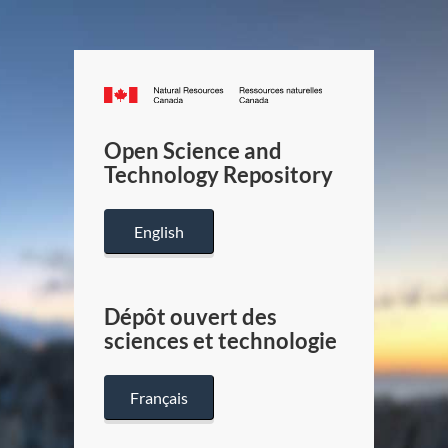
Canada.ca
/
Gouverneme
Open Science and
du
Technology Repository
Canada
English
Dépôt ouvert des
sciences et technologie
Français