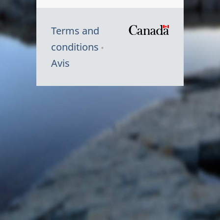
Terms and
/
conditions
Symbole
Avis
du
gouvernem
du
Canada