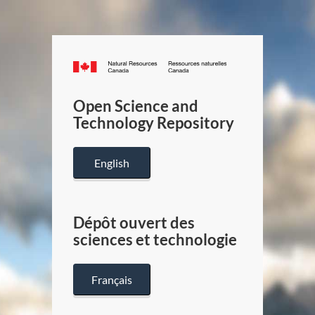
Canada.ca
/
Gouverneme
Open Science and
du
Technology Repository
Canada
English
Dépôt ouvert des
sciences et technologie
Français