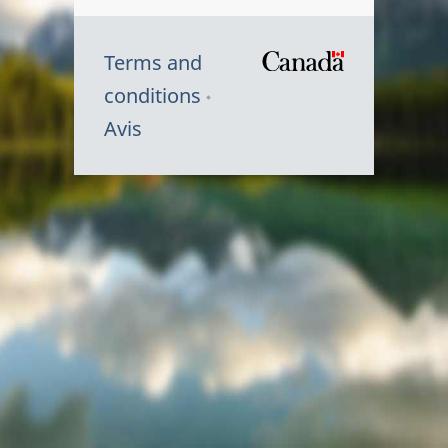
Terms and
/
conditions
Symbole
Avis
du
gouvernem
du
Canada