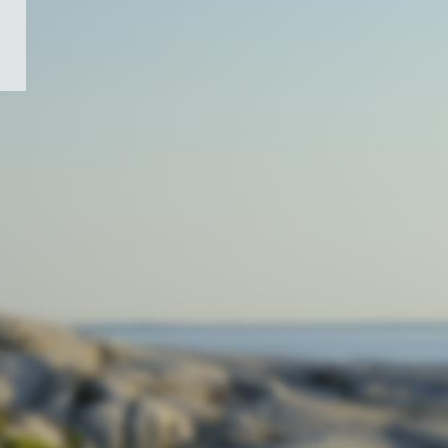
/
Symbole
du
gouvernement
du
Canada