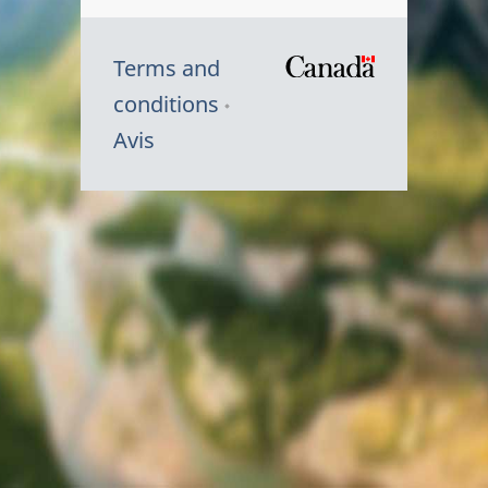
Terms and
/
conditions
Symbole
Avis
du
gouvernem
du
Canada