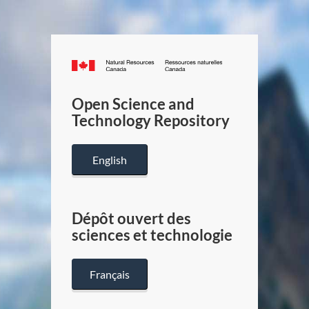
Canada.ca
/
Gouverneme
Open Science and
du
Technology Repository
Canada
English
Dépôt ouvert des
sciences et technologie
Français