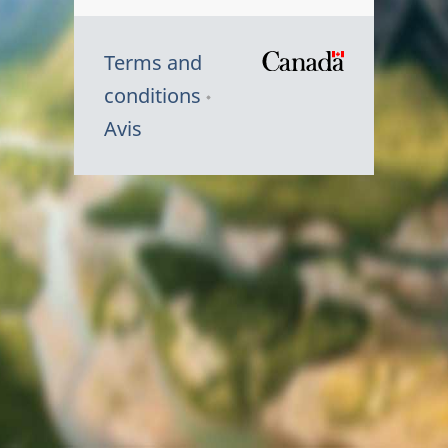
Terms and
/
conditions
Symbole
Avis
du
gouvernem
du
Canada