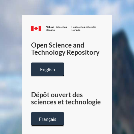
Canada.ca
/
Gouverneme
Open Science and
du
Technology Repository
Canada
English
Dépôt ouvert des
sciences et technologie
Français