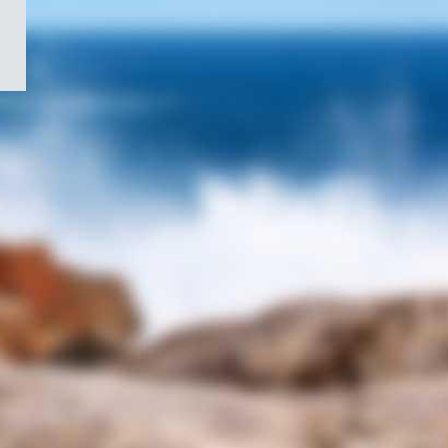
/
Symbole
du
gouvernement
du
Canada