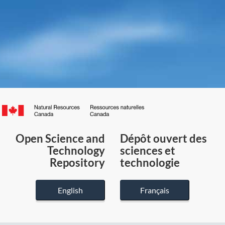
Canada.ca
/
Gouvernement
Open Science and
Dépôt ouvert des
du
Technology
sciences et
Canada
Repository
technologie
English
Français