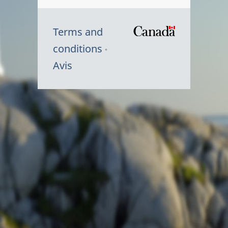
Terms and
/
conditions
Symbole
Avis
du
gouvernem
du
Canada