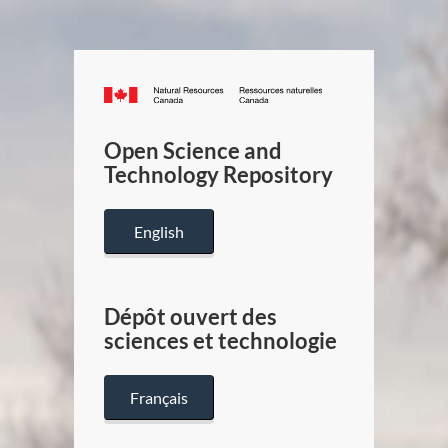
Canada.ca
/
Gouverneme
Open Science and
du
Technology Repository
Canada
English
Dépôt ouvert des
sciences et technologie
Français