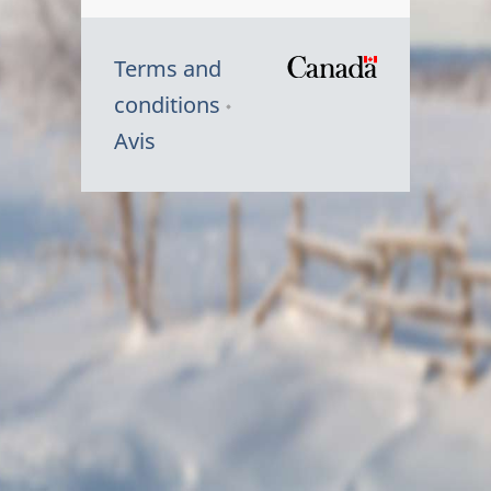
Terms and
/
conditions
Symbole
Avis
du
gouvernem
du
Canada