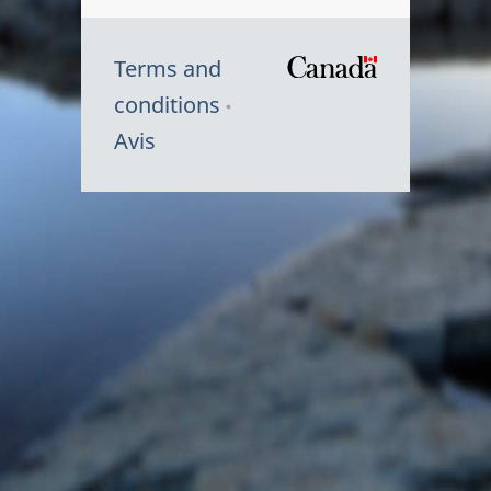
Terms and
/
conditions
Symbole
Avis
du
gouvernem
du
Canada