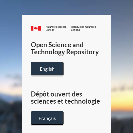
Canada.ca
/
Gouverneme
Open Science and
du
Technology Repository
Canada
English
Dépôt ouvert des
sciences et technologie
Français