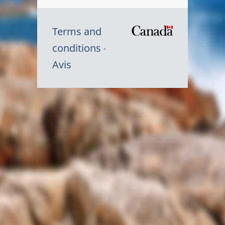
Terms and
/
conditions
Symbole
Avis
du
gouvernem
du
Canada