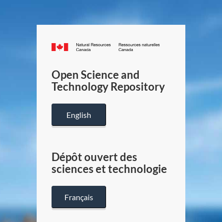
Canada.ca
/
Gouverneme
Open Science and
du
Technology Repository
Canada
English
Dépôt ouvert des
sciences et technologie
Français