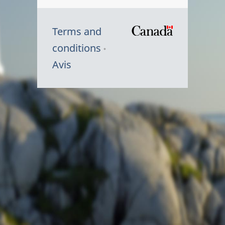
Terms and
/
conditions
Symbole
Avis
du
gouvernem
du
Canada