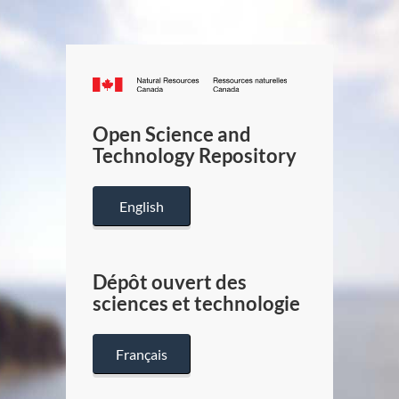
Canada.ca
/
Gouverneme
Open Science and
du
Technology Repository
Canada
English
Dépôt ouvert des
sciences et technologie
Français