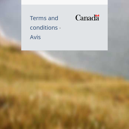
Terms and
/
conditions
Symbole
Avis
du
gouvernem
du
Canada