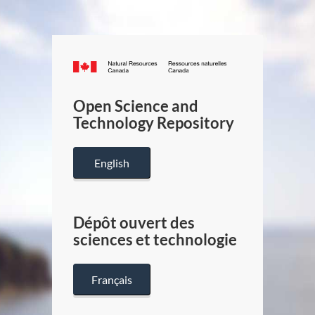
Canada.ca
/
Gouverneme
Open Science and
du
Technology Repository
Canada
English
Dépôt ouvert des
sciences et technologie
Français