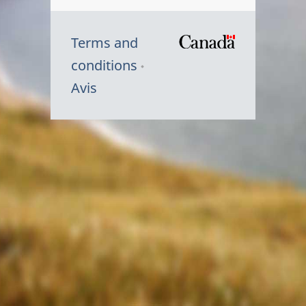
Terms and
/
conditions
Symbole
Avis
du
gouvernem
du
Canada