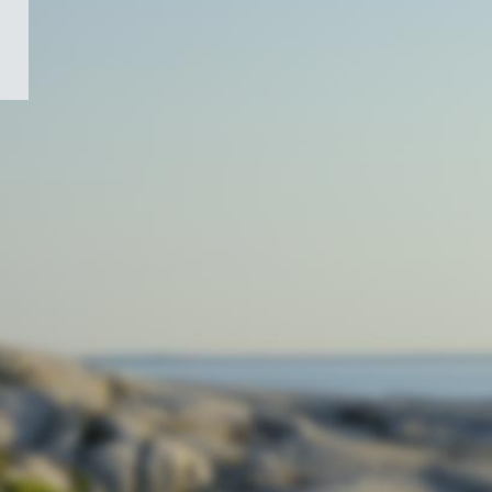
/
Symbole
du
gouvernement
du
Canada