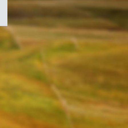
/
Symbole
du
gouvernement
du
Canada