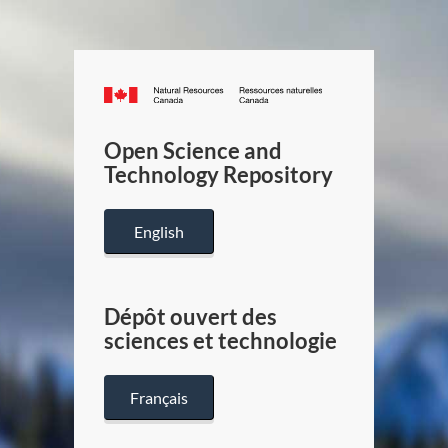
Canada.ca
/
Gouverneme
Open Science and
du
Technology Repository
Canada
English
Dépôt ouvert des
sciences et technologie
Français