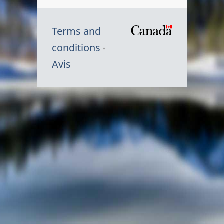
Terms and
/
conditions
Symbole
Avis
du
gouvernem
du
Canada