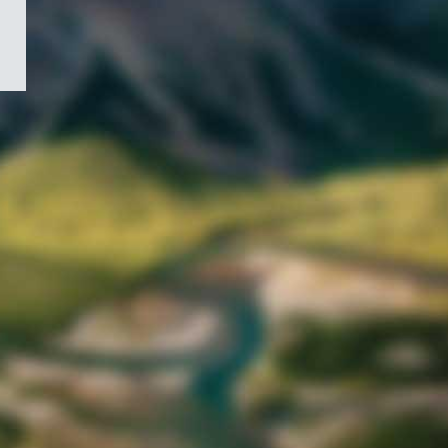
/
Symbole
du
gouvernement
du
Canada