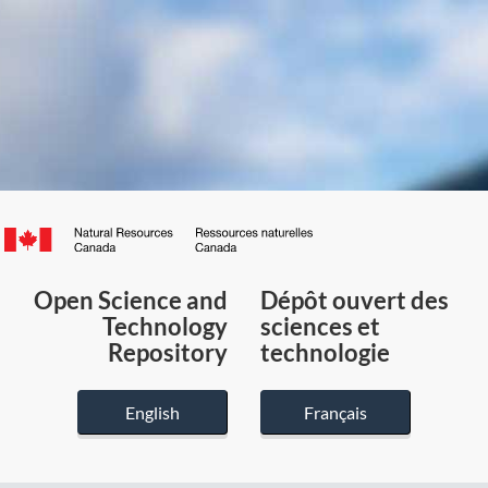
Canada.ca
/
Gouvernement
Open Science and
Dépôt ouvert des
du
Technology
sciences et
Canada
Repository
technologie
English
Français