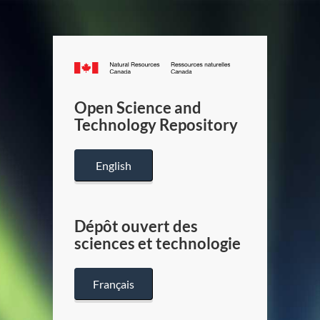
Canada.ca
/
Gouverneme
Open Science and
du
Technology Repository
Canada
English
Dépôt ouvert des
sciences et technologie
Français