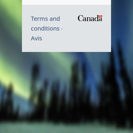
Terms and
/
conditions
Symbole
Avis
du
gouvernem
du
Canada