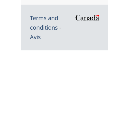
Terms and
/
conditions
Symbole
Avis
du
gouvernem
du
Canada