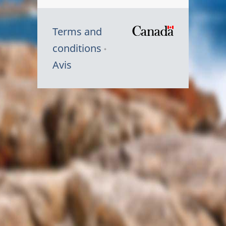
Terms and
/
conditions
Symbole
Avis
du
gouvernem
du
Canada