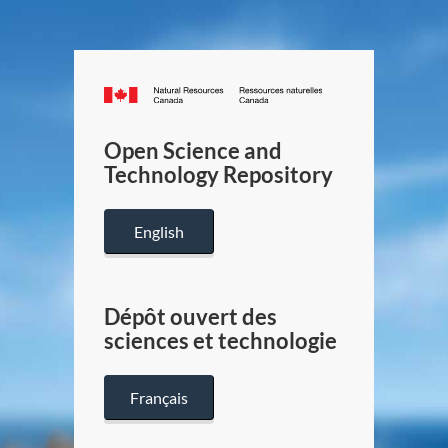
Canada.ca
/
Gouverneme
Open Science and
du
Technology Repository
Canada
English
Dépôt ouvert des
sciences et technologie
Français