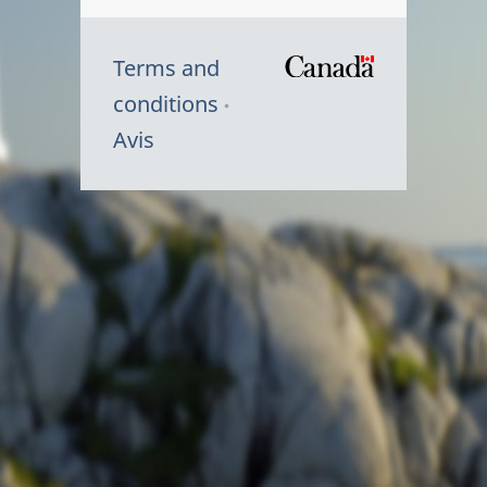
Terms and
/
conditions
Symbole
Avis
du
gouvernem
du
Canada