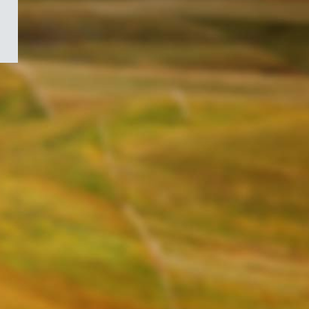
/
Symbole
du
gouvernement
du
Canada