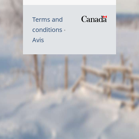
Terms and
/
conditions
Symbole
Avis
du
gouvernem
du
Canada