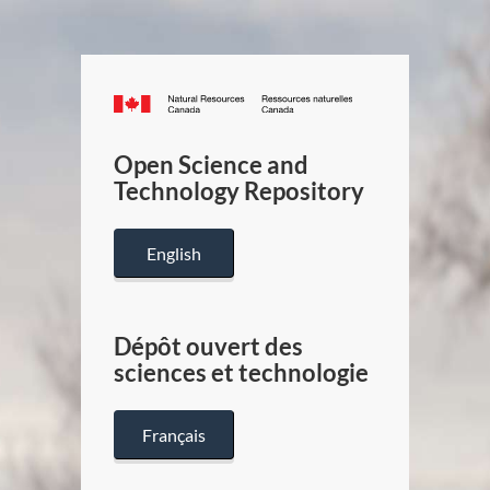
Canada.ca
/
Gouverneme
Open Science and
du
Technology Repository
Canada
English
Dépôt ouvert des
sciences et technologie
Français