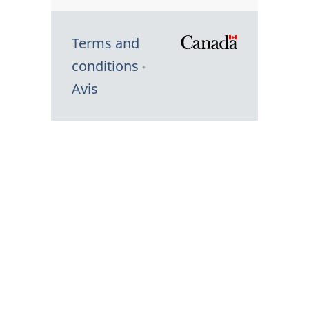
Terms and
/
conditions
Symbole
Avis
du
gouvernem
du
Canada