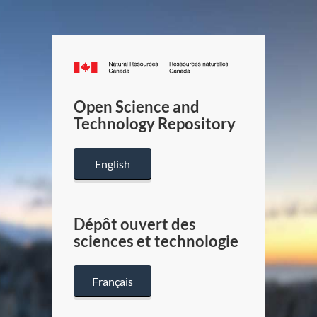
Canada.ca
/
Gouverneme
Open Science and
du
Technology Repository
Canada
English
Dépôt ouvert des
sciences et technologie
Français