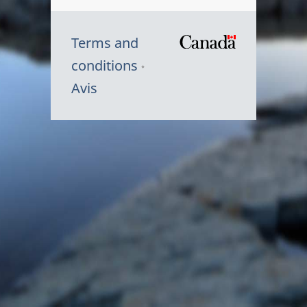
Terms and
/
conditions
Symbole
Avis
du
gouvernem
du
Canada