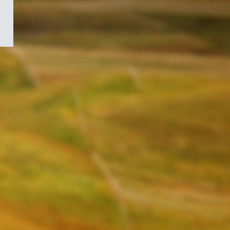
/
Symbole
du
gouvernement
du
Canada